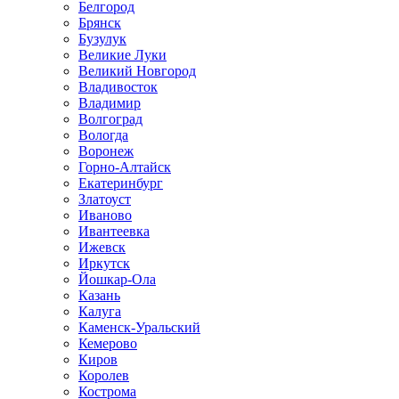
Белгород
Брянск
Бузулук
Великие Луки
Великий Новгород
Владивосток
Владимир
Волгоград
Вологда
Воронеж
Горно-Алтайск
Екатеринбург
Златоуст
Иваново
Ивантеевка
Ижевск
Иркутск
Йошкар-Ола
Казань
Калуга
Каменск-Уральский
Кемерово
Киров
Королев
Кострома