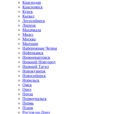
Краснодар
Красноярск
Курск
Кызыл
Лесосибирск
Липецк
Махачкала
Миасс
Москва
Мытищи
Набережные Челны
Нефтекамск
Нижневартовск
Нижний Новгород
Нижний Тагил
Новокузнецк
Новосибирск
Норильск
Омск
Орел
Пенза
Первоуральск
Пермь
Псков
Ростов-на-Дону