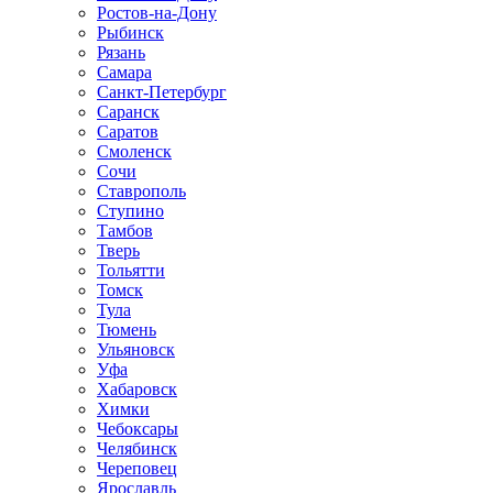
Ростов-на-Дону
Рыбинск
Рязань
Самара
Санкт-Петербург
Саранск
Саратов
Смоленск
Сочи
Ставрополь
Ступино
Тамбов
Тверь
Тольятти
Томск
Тула
Тюмень
Ульяновск
Уфа
Хабаровск
Химки
Чебоксары
Челябинск
Череповец
Ярославль